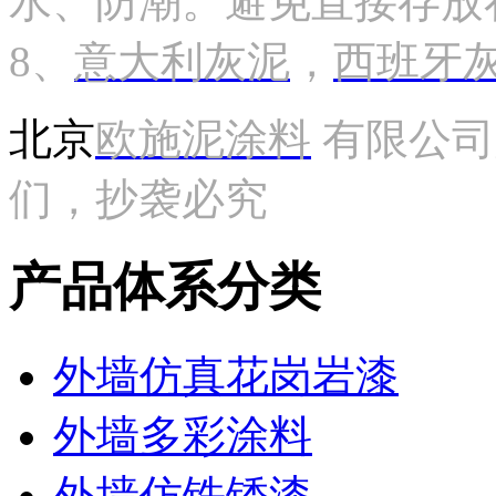
水、防潮。避免直接存放
8、
意大利灰泥
，
西班牙
北京
欧施泥涂料
有限公司
们，抄袭必究
产品体系分类
外墙仿真花岗岩漆
外墙多彩涂料
外墙仿铁锈漆