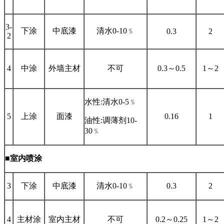
3-
下涂
中底漆
清水0-10﹪
0.3
2
2
4
中涂
外墙主材
不可
0.3～0.5
1
～2
水性:清水0-5﹪
5
上涂
面漆
0.16
1
油性:调薄剂10-
30﹪
■室内喷涂
3
下涂
中底漆
清水0-10﹪
0.3
2
4
主材涂
室内主材
不可
0.2～0.25
1～2