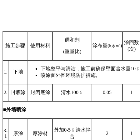
调和剂
涂回数
施工步骤
使用材料
涂布量(kg/㎡)
(次)
(重量比)
下地整平与清洁，施工前确保壁面含水量10﹪
下地
1.
喷涂面外围环境防护措施。
2.
封底涂
封闭底涂
清水100﹪
0.05
1
■外墙喷涂
外加0-5﹪清水拌
3-
厚涂
厚涂材
2
1
1
合